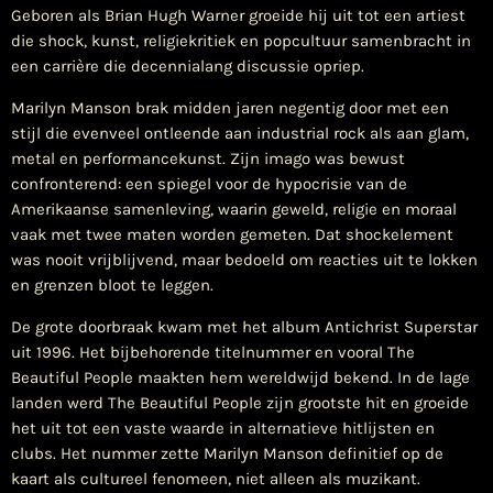
Geboren als Brian Hugh Warner groeide hij uit tot een artiest
die shock, kunst, religiekritiek en popcultuur samenbracht in
een carrière die decennialang discussie opriep.
Marilyn Manson brak midden jaren negentig door met een
stijl die evenveel ontleende aan industrial rock als aan glam,
metal en performancekunst. Zijn imago was bewust
confronterend: een spiegel voor de hypocrisie van de
Amerikaanse samenleving, waarin geweld, religie en moraal
vaak met twee maten worden gemeten. Dat shockelement
was nooit vrijblijvend, maar bedoeld om reacties uit te lokken
en grenzen bloot te leggen.
De grote doorbraak kwam met het album Antichrist Superstar
uit 1996. Het bijbehorende titelnummer en vooral The
Beautiful People maakten hem wereldwijd bekend. In de lage
landen werd The Beautiful People zijn grootste hit en groeide
het uit tot een vaste waarde in alternatieve hitlijsten en
clubs. Het nummer zette Marilyn Manson definitief op de
kaart als cultureel fenomeen, niet alleen als muzikant.