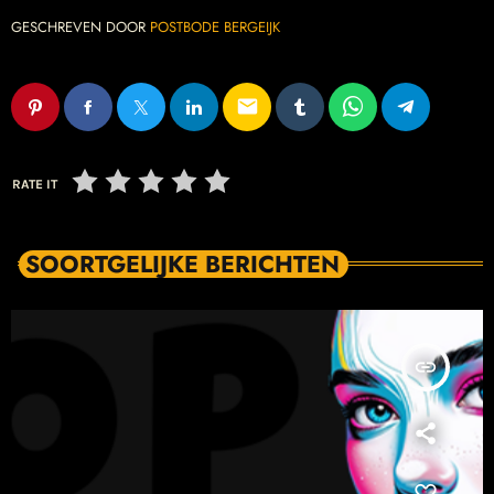
GESCHREVEN DOOR
POSTBODE BERGEIJK
email
RATE IT
SOORTGELIJKE BERICHTEN
insert_link