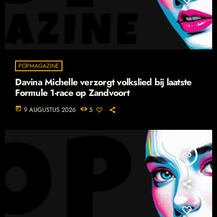
POPMAGAZINE
Davina Michelle verzorgt volkslied bij laatste
Formule 1-race op Zandvoort
today
9 AUGUSTUS 2026
5
insert_link