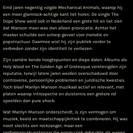
Eind jaren negentig volgde Mechanical Animals, waarop hij
een meer glamrock-achtige kant liet horen. De single The
Dope Show werd ook in Nederland een grote hit en liet zien
dat Manson meer was dan alleen provocatie. Achter het
masker schuilde een scherp gevoel voor melodie en
popstructuur. Daarmee wist hij zijn publiek verder te
verbreden zonder zijn identiteit te verliezen.
Zijn carrière kende hoogtepunten en diepe dalen. Albums als
Holy Wood en The Golden Age of Grotesque verstevigden zijn
reputatie, terwijl latere jaren werden overschaduwd door
controverse, persoonlijke problemen en juridische kwesties.
Toch bleef Marilyn Manson muzikaal actief en relevant, met
platen waarop introspectie en duisternis een grotere rol
speelden dan pure shock.
Wat Marilyn Manson onderscheidt, is zijn vermogen om
muziek, beeld en maatschappijkritiek te combineren. Hij was
nooit slechts een rockzanger, maar een
performancekunstenaar die popmuziek gebruikte als wapen