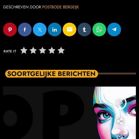
GESCHREVEN DOOR
POSTBODE BERGEIJK
email
RATE IT
SOORTGELIJKE BERICHTEN
insert_link