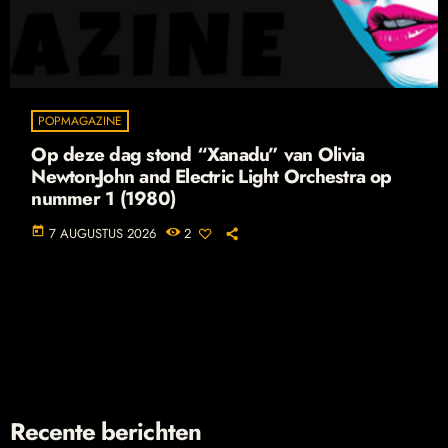
POPMAGAZINE
Op deze dag stond “Xanadu” van Olivia
Newton-John and Electric Light Orchestra op
nummer 1 (1980)
today
7 AUGUSTUS 2026
2
Recente berichten