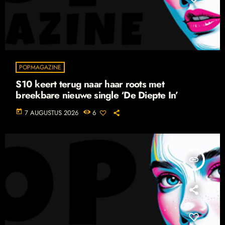
POPMAGAZINE
S10 keert terug naar haar roots met
breekbare nieuwe single ‘De Diepte In’
today
7 AUGUSTUS 2026
6
insert_link