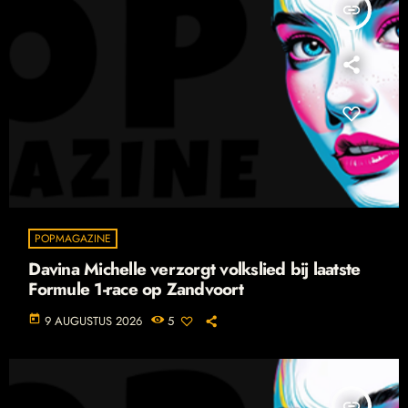
insert_link
POPMAGAZINE
Davina Michelle verzorgt volkslied bij laatste
Formule 1-race op Zandvoort
today
9 AUGUSTUS 2026
5
insert_link