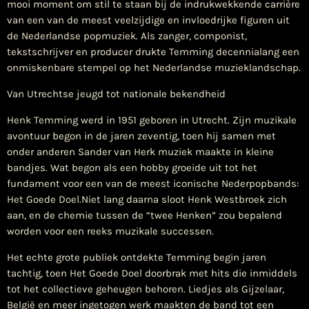
mooi moment om stil te staan bij de indrukwekkende carrière
van een van de meest veelzijdige en invloedrijke figuren uit
de Nederlandse popmuziek. Als zanger, componist,
tekstschrijver en producer drukte Temming decennialang een
onmiskenbare stempel op het Nederlandse muzieklandschap.
Van Utrechtse jeugd tot nationale bekendheid
Henk Temming werd in 1951 geboren in Utrecht. Zijn muzikale
avontuur begon in de jaren zeventig, toen hij samen met
onder anderen Sander van Herk muziek maakte in kleine
bandjes. Wat begon als een hobby groeide uit tot het
fundament voor een van de meest iconische Nederpopbands:
Het Goede Doel.Niet lang daarna sloot Henk Westbroek zich
aan, en de chemie tussen de “twee Henken” zou bepalend
worden voor een reeks muzikale successen.
Het echte grote publiek ontdekte Temming begin jaren
tachtig, toen Het Goede Doel doorbrak met hits die inmiddels
tot het collectieve geheugen behoren. Liedjes als Gijzelaar,
België en meer ingetogen werk maakten de band tot een