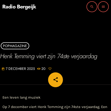
Radio Bergeijk
search
menu
POPMAGAZINE
Henk Temming viert zijn 74ste verjaardag
7 DECEMBER 2025
20
today
share
email
Een leven lang muziek
Op 7 december viert Henk Temming zijn 74ste verjaardag. Een