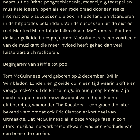
naam uit de Britse popgeschiedenis, maar zijn gitaarspel en
muzikale ideeën lopen als een rode draad door een reeks
internationale successen die ook in Nederland en Vlaanderen
in de hitparades belandden. Van de successen uit de sixties
met Manfred Mann tot de folkrock van McGuinness Flint en
de later geliefde bluesprojecten: McGuinness is een voorbeeld
van de muzikant die meer invloed heeft gehad dan veel
luisteraars zich realiseren.
Beginjaren: van skiffle tot pop
Tom McGuinness werd geboren op 2 december 1941 in
Wimbledon, Londen, en groeide op in een tijd waarin skiffle en
vroege rock-’n-roll de Britse jeugd in hun greep kregen. Zijn
eerste stappen in de muziekwereld zette hij in kleine
clubbandjes, waaronder The Roosters — een groep die later
bekend werd omdat ook Eric Clapton er kort deel van
uitmaakte. Dat McGuinness al in deze vroege fase in zo’n
sterk muzikaal netwerk terechtkwam, was een voorbode van
een boeiende carrière.