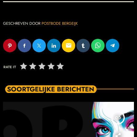
GESCHREVEN DOOR
POSTBODE BERGEIJK
email
RATE IT
SOORTGELIJKE BERICHTEN
insert_link