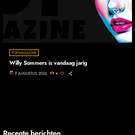
POPMAGAZINE
Willy Sommers is vandaag jarig
today
9 AUGUSTUS 2026
4
Recente berichten