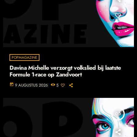
POPMAGAZINE
Davina Michelle verzorgt volkslied bij laatste
Formule 1-race op Zandvoort
today
9 AUGUSTUS 2026
5
insert_link