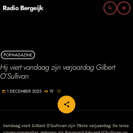
Radio Bergeijk
search
menu
POPMAGAZINE
Hij viert vandaag zijn verjaardag Gilbert
O’Sullivan
1 DECEMBER 2025
19
today
share
email
Vandaag viert Gilbert O’Sullivan zijn 79ste verjaardag. De Ierse
singer‑songwriter, geboren als Raymond Edward O’Sullivan op