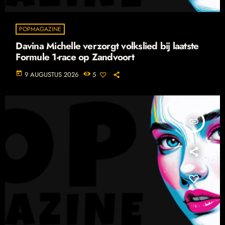
POPMAGAZINE
Davina Michelle verzorgt volkslied bij laatste
Formule 1-race op Zandvoort
today
9 AUGUSTUS 2026
5
insert_link