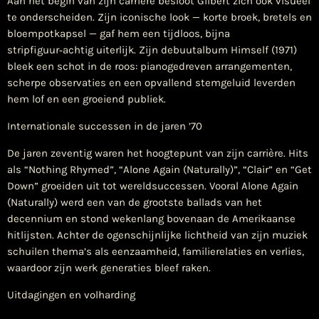
Aan het begin van zijn carrière besloot Gilbert zich ook visueel
te onderscheiden. Zijn iconische look — korte broek, bretels en
bloempotkapsel — gaf hem een tijdloos, bijna
stripfiguur‑achtig uiterlijk. Zijn debuutalbum Himself (1971)
bleek een schot in de roos: pianogedreven arrangementen,
scherpe observaties en een opvallend stemgeluid leverden
hem lof en een groeiend publiek.
Internationale successen in de jaren ’70
De jaren zeventig waren het hoogtepunt van zijn carrière. Hits
als “Nothing Rhymed”, “Alone Again (Naturally)”, “Clair” en “Get
Down” groeiden uit tot wereldsuccessen. Vooral Alone Again
(Naturally) werd een van de grootste ballads van het
decennium en stond wekenlang bovenaan de Amerikaanse
hitlijsten. Achter de ogenschijnlijke lichtheid van zijn muziek
schuilen thema’s als eenzaamheid, familierelaties en verlies,
waardoor zijn werk generaties bleef raken.
Uitdagingen en volharding