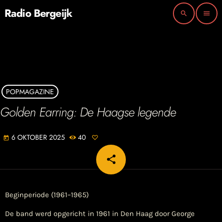
Radio Bergeijk
search
menu
POPMAGAZINE
Golden Earring: De Haagse legende
6 OKTOBER 2025
40
today
share
email
Beginperiode (1961–1965)
De band werd opgericht in 1961 in Den Haag door George