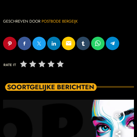
GESCHREVEN DOOR
POSTBODE BERGEIJK
email
RATE IT
SOORTGELIJKE BERICHTEN
insert_link