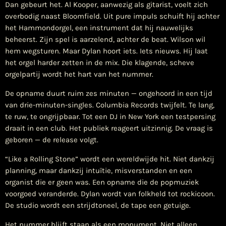
Dan gebeurt het. Al Kooper, aanwezig als gitarist, voelt zich
overbodig naast Bloomfield. Uit pure impuls schuift hij achter
het Hammondorgel, een instrument dat hij nauwelijks
beheerst. Zijn spel is aarzelend, achter de beat. Wilson wil
hem wegsturen. Maar Dylan hoort iets. Iets nieuws. Hij laat
het orgel harder zetten in de mix. Die klagende, scheve
orgelpartij wordt het hart van het nummer.
De opname duurt ruim zes minuten — ongehoord in een tijd
van drie-minuten-singles. Columbia Records twijfelt. Te lang,
te ruw, te ongrijpbaar. Tot een DJ in New York een testpersing
draait in een club. Het publiek reageert uitzinnig. De vraag is
geboren — de release volgt.
“Like a Rolling Stone” wordt een wereldwijde hit. Niet dankzij
planning, maar dankzij intuïtie, misverstanden en een
organist die er geen was. Een opname die de popmuziek
voorgoed veranderde. Dylan wordt van folkheld tot rockicoon.
De studio wordt een strijdtoneel, de tape een getuige.
Het nummer blijft staan als een monument. Niet alleen