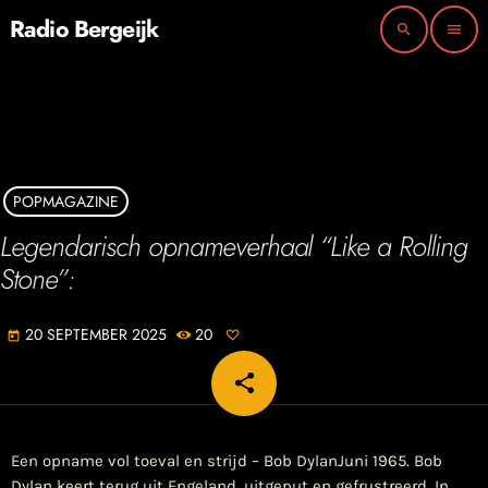
Radio Bergeijk
search
menu
POPMAGAZINE
Legendarisch opnameverhaal “Like a Rolling
Stone”:
20 SEPTEMBER 2025
20
today
share
email
Een opname vol toeval en strijd – Bob DylanJuni 1965. Bob
Dylan keert terug uit Engeland, uitgeput en gefrustreerd. In