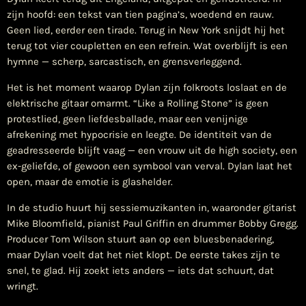
zijn hoofd: een tekst van tien pagina’s, woedend en rauw.
Geen lied, eerder een tirade. Terug in New York snijdt hij het
terug tot vier coupletten en een refrein. Wat overblijft is een
hymne — scherp, sarcastisch, en grensverleggend.
Het is het moment waarop Dylan zijn folkroots loslaat en de
elektrische gitaar omarmt. “Like a Rolling Stone” is geen
protestlied, geen liefdesballade, maar een venijnige
afrekening met hypocrisie en leegte. De identiteit van de
geadresseerde blijft vaag — een vrouw uit de high society, een
ex-geliefde, of gewoon een symbool van verval. Dylan laat het
open, maar de emotie is glashelder.
In de studio huurt hij sessiemuzikanten in, waaronder gitarist
Mike Bloomfield, pianist Paul Griffin en drummer Bobby Gregg.
Producer Tom Wilson stuurt aan op een bluesbenadering,
maar Dylan voelt dat het niet klopt. De eerste takes zijn te
snel, te glad. Hij zoekt iets anders — iets dat schuurt, dat
wringt.