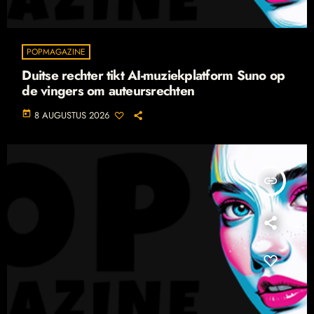
POPMAGAZINE
Duitse rechter tikt AI-muziekplatform Suno op
de vingers om auteursrechten
today
8 AUGUSTUS 2026
insert_link