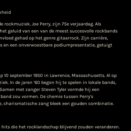
jkheid
 rockmuziek, Joe Perry, zijn 75e verjaardag. Als
n het geluid van een van de meest succesvolle rockbands
vloed gehad op het genre gitaarrock. Zijn carrière,
o’s en een onverwoestbare podiumpresentatie, getuigt
op 10 september 1950 in Lawrence, Massachusetts. Al op
iek. In de jaren ’60 begon hij te spelen in lokale bands,
 Samen met zanger Steven Tyler vormde hij een
 band zou vormen. De chemie tussen Perry’s
uwe, charismatische zang bleek een gouden combinatie.
s hits die het rocklandschap blijvend zouden veranderen.