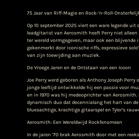
75 Jaar van Riff-Magie en Rock-‘n-Roll-Onsterfeli
Op 10 september 2025 viert een ware legende uit de
leadgitarist van Aerosmith heeft Perry niet allee
ter wereld vormgegeven, maar ook een blijvende in
gekenmerkt door iconische riffs, expressieve sol
van zijn toewijding aan muziek.
De Vroege Jaren en de Ontstaan van een Icoon
Joe Perry werd geboren als Anthony Joseph Perry 
jonge leeftijd ontwikkelde hij een passie voor muz
en in 1970 was hij medeoprichter van Aerosmith.
dynamisch duo dat decennialang het hart van de
bluesachtige, krachtige gitaarspel en Tyler’s ra
Aerosmith: Een Wereldwijd Rockfenomeen
In de jaren ’70 brak Aerosmith door met een reek