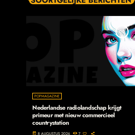
insert_link
POPMAGAZINE
Nederlandse radiolandschap krijgt
primeur met nieuw commercieel
countrystation
8 AUGUSTUS 2026
7
today