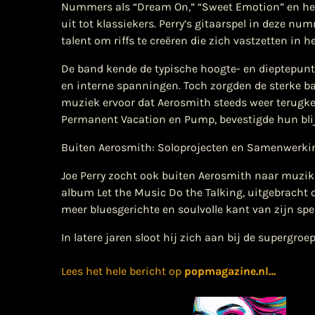
Nummers als “Dream On,” “Sweet Emotion” en het
uit tot klassiekers. Perry’s gitaarspel in deze nu
talent om riffs te creëren die zich vastzetten in 
De band kende de typische hoogte- en dieptepunt
en interne spanningen. Toch zorgden de sterke ban
muziek ervoor dat Aerosmith steeds weer terugkee
Permanent Vacation en Pump, bevestigde hun blijve
Buiten Aerosmith: Soloprojecten en Samenwerki
Joe Perry zocht ook buiten Aerosmith naar muzika
album Let the Music Do the Talking, uitgebracht on
meer bluesgerichte en soulvolle kant van zijn spe
In latere jaren sloot hij zich aan bij de supergr
Lees het hele bericht op
popmagazine.nl
…