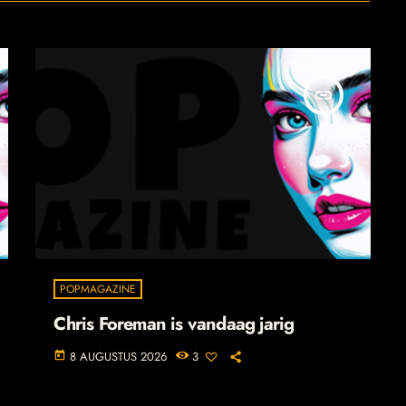
insert_link
POPMAGAZINE
Chris Foreman is vandaag jarig
8 AUGUSTUS 2026
3
today