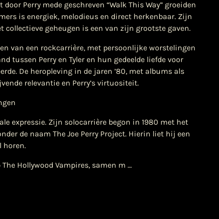
 door Perry mede geschreven “Walk This Way” groeiden
mmers is energiek, melodieus en direct herkenbaar. Zijn
het collectieve geheugen is een van zijn grootste gaven.
en van een rockcarrière, met persoonlijke worstelingen
d tussen Perry en Tyler en hun gedeelde liefde voor
rde. De heropleving in de jaren ’80, met albums als
nde relevantie en Perry’s virtuositeit.
ngen
le expressie. Zijn solocarrière begon in 1980 met het
der de naam The Joe Perry Project. Hierin liet hij een
l horen.
oep The Hollywood Vampires, samen m …